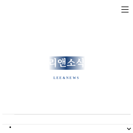
Lee & Law Firm
[ 리앤소식 ]
LEE&NEWS