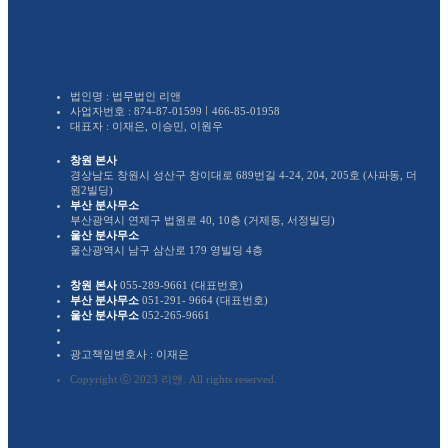
법인명 : 법무법인 리앤
사업자번호 :
874-87-01599
466-85-01958
대표자 : 이재은, 이승민, 이원우
창원 본사
경상남도 창원시 성산구 창이대로 689번길 4-24, 204, 205호 (사파동, 더
원2빌딩)
부산 분사무소
부산광역시 연제구 법원로 40, 10층 (거제동, 서정빌딩)
울산 분사무소
울산광역시 남구 삼산로 179 영빌딩 4층
창원 본사
055-289-9661 (대표번호)
부산 분사무소
051-291- 9664 (대표번호)
울산 분사무소
052-265-9661
광고책임변호사 : 이재은
Copyright ⓒ 2023 리앤. All rights reserved.